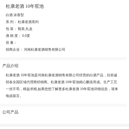
杜康老酒 10年窖池
白酒 浓香型
系 列：
杜康老酒系列
包 装：
瓶装,礼盒
酒 精 度：
0.0度
容 量：
招商企业：
河南杜康老酒销售有限公司
产品介绍
杜康老酒 10年窖池是河南杜康老酒销售有限公司经营的白酒产品，目前诚
招各全国区域代理商经销商。杜康老酒 10年窖池精心酿造而成。生产工艺
一丝不苟，精益求精,如果您想了解更多杜康老酒 10年窖池详细信息，请来
电或留言。
公司产品